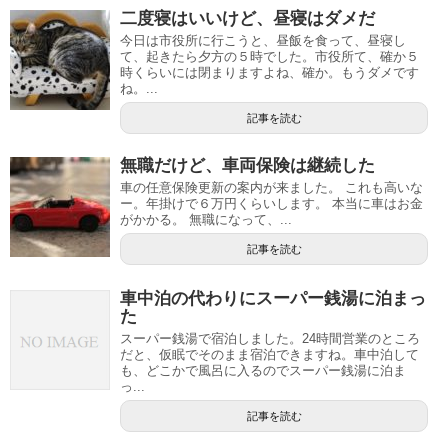
二度寝はいいけど、昼寝はダメだ
今日は市役所に行こうと、昼飯を食って、昼寝し
て、起きたら夕方の５時でした。市役所て、確か５
時くらいには閉まりますよね、確か。もうダメです
ね。...
記事を読む
無職だけど、車両保険は継続した
車の任意保険更新の案内が来ました。 これも高いな
ー。年掛けで６万円くらいします。 本当に車はお金
がかかる。 無職になって、...
記事を読む
車中泊の代わりにスーパー銭湯に泊まっ
た
スーパー銭湯で宿泊しました。24時間営業のところ
だと、仮眠でそのまま宿泊できますね。車中泊して
も、どこかで風呂に入るのでスーパー銭湯に泊ま
っ...
記事を読む