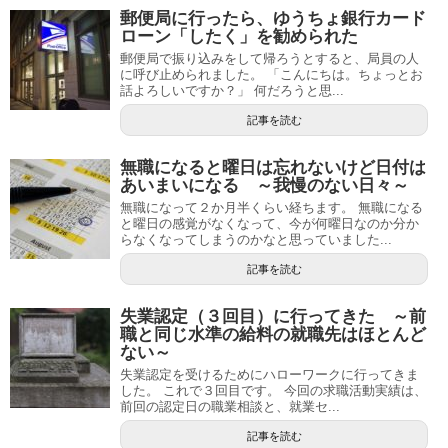
郵便局に行ったら、ゆうちょ銀行カード
ローン「したく」を勧められた
郵便局で振り込みをして帰ろうとすると、局員の人
に呼び止められました。 「こんにちは。ちょっとお
話よろしいですか？」 何だろうと思...
記事を読む
無職になると曜日は忘れないけど日付は
あいまいになる ～我慢のない日々～
無職になって２か月半くらい経ちます。 無職になる
と曜日の感覚がなくなって、今が何曜日なのか分か
らなくなってしまうのかなと思っていました...
記事を読む
失業認定（３回目）に行ってきた ～前
職と同じ水準の給料の就職先はほとんど
ない～
失業認定を受けるためにハローワークに行ってきま
した。 これで３回目です。 今回の求職活動実績は、
前回の認定日の職業相談と、就業セ...
記事を読む