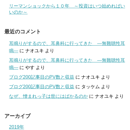
リーマンショックから１０年 ～投資はいつ始めればい
いのか～
最近のコメント
耳鳴りがするので、耳鼻科に行ってきた ―無難聴性耳
鳴―
に
ナオユキ
より
耳鳴りがするので、耳鼻科に行ってきた ―無難聴性耳
鳴―
に
やす
より
ブログ200記事目のPV数と収益
に
ナオユキ
より
ブログ200記事目のPV数と収益
に
タッケム
より
なぜ、憎まれっ子は世にはばかるのか
に
ナオユキ
より
アーカイブ
2019年