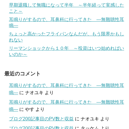
早期退職して無職になって半年 ～半年経って実感した
こと～
耳鳴りがするので、耳鼻科に行ってきた ―無難聴性耳
鳴―
ちょっと高かったフライパンなんだが、もう限界かもし
れない
リーマンショックから１０年 ～投資はいつ始めればい
いのか～
最近のコメント
耳鳴りがするので、耳鼻科に行ってきた ―無難聴性耳
鳴―
に
ナオユキ
より
耳鳴りがするので、耳鼻科に行ってきた ―無難聴性耳
鳴―
に
やす
より
ブログ200記事目のPV数と収益
に
ナオユキ
より
ブログ200記事目のPV数と収益
に
タッケム
より