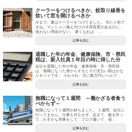
クーラーをつけるべきか、蚊取り線香を
炊いて窓を開けるべきか
今まで、夏はクーラーをつけてました。 当たり前で
すね、マンション備え付けの冷房装置があるのに、
使わない理由がない。 暑くなれば、...
記事を読む
退職した年の年金、健康保険、市・県民
税は、新入社員１年目の時に得した分
会社を退職した年の年金、健康保険、市・県民税
は、無職になった身からするとその支払い額はかな
りキツイです。 それぞれ、月に数万円レベルで...
記事を読む
無職になって１週間 ～働かざる者食う
べからず～
無職になって１週間が経ちました。 １週間、会社に
行ってません。仕事も何もせず、起きて、飯を作っ
て、わずかな用事をして、ブログ書いて、寝...
記事を読む