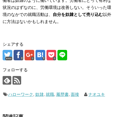
働者は奴隷のように働いています。労働者にとって有利な
状況のはずなのに、労働環境は改善しない。そういった環
境のなかでの就職活動は、
自分を奴隷として売り込む
以外
に方法はないかもしれません。
シェアする
error
0
0
フォローする
ハローワーク
,
奴隷
,
就職
,
履歴書
,
面接
ナオユキ
関連記事