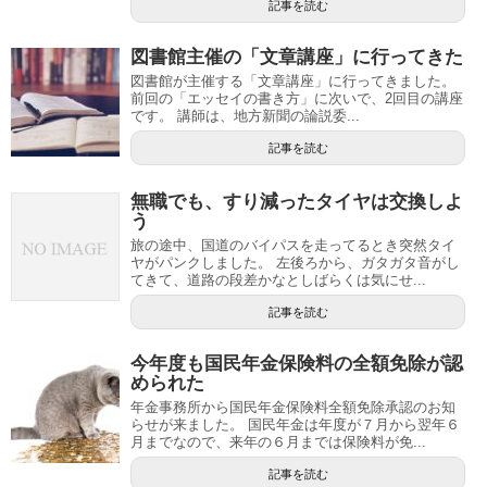
記事を読む
図書館主催の「文章講座」に行ってきた
図書館が主催する「文章講座」に行ってきました。
前回の「エッセイの書き方」に次いで、2回目の講座
です。 講師は、地方新聞の論説委...
記事を読む
無職でも、すり減ったタイヤは交換しよ
う
旅の途中、国道のバイパスを走ってるとき突然タイ
ヤがパンクしました。 左後ろから、ガタガタ音がし
てきて、道路の段差かなとしばらくは気にせ...
記事を読む
今年度も国民年金保険料の全額免除が認
められた
年金事務所から国民年金保険料全額免除承認のお知
らせが来ました。 国民年金は年度が７月から翌年６
月までなので、来年の６月までは保険料が免...
記事を読む