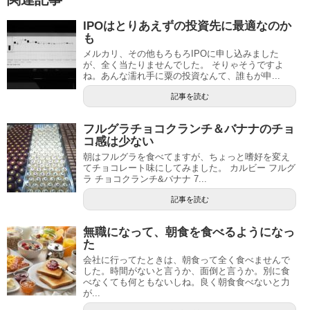
IPOはとりあえずの投資先に最適なのか
も
メルカリ、その他もろもろIPOに申し込みました
が、全く当たりませんでした。 そりゃそうですよ
ね。あんな濡れ手に粟の投資なんて、誰もが申...
記事を読む
フルグラチョコクランチ＆バナナのチョ
コ感は少ない
朝はフルグラを食べてますが、ちょっと嗜好を変え
てチョコレート味にしてみました。 カルビー フルグ
ラ チョコクランチ&バナナ 7...
記事を読む
無職になって、朝食を食べるようになっ
た
会社に行ってたときは、朝食って全く食べませんで
した。時間がないと言うか、面倒と言うか。別に食
べなくても何ともないしね。良く朝食食べないと力
が...