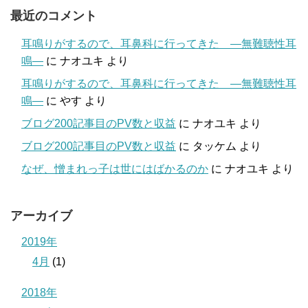
最近のコメント
耳鳴りがするので、耳鼻科に行ってきた ―無難聴性耳
鳴―
に
ナオユキ
より
耳鳴りがするので、耳鼻科に行ってきた ―無難聴性耳
鳴―
に
やす
より
ブログ200記事目のPV数と収益
に
ナオユキ
より
ブログ200記事目のPV数と収益
に
タッケム
より
なぜ、憎まれっ子は世にはばかるのか
に
ナオユキ
より
アーカイブ
2019年
4月
(1)
2018年