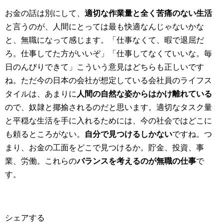
お金の話は別にして、
適切な作業量と全く苦痛のない生活
と言うのが、人間にとっては最も快適なんじゃないかな
と、無職になって感じます。「仕事なくて、暇で退屈だ
ろ。仕事してた方がいいぞ」「仕事してなくていいな。毎
日のんびりできて」こういう意見はどちらも正しいです
ね。ただ今の日本の会社が想定している会社員のライフス
タイルは、あまりに
人間の自然な姿からはかけ離れている
ので、奴隷と揶揄されるのだと思います。適切なタスク量
と平穏な生活を手に入れるためには、今の社会ではどこに
も頼るところがない。
自分で見つけるしかない
ですね。つ
まり、お金の工面をどこで見つけるか。貯金、投資、事
業、労働。これらの
バランスを考えるのが無職の仕事
で
す。
シェアする