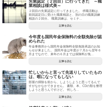
失業認定（２回目）に行ってきた ～職
業相談は様式美～
２回目の失業認定に行ってきました。 求職活動は、
前回認定日に受けた職業相談と、別の日の職業訓練
相談の２回分。 職業訓練は、セミナ...
記事を読む
今年度も国民年金保険料の全額免除が認
められた
年金事務所から国民年金保険料全額免除承認のお知
らせが来ました。 国民年金は年度が７月から翌年６
月までなので、来年の６月までは保険料が免...
記事を読む
忙しいからと言って先送りしていたもの
は、暇になってもしない
部屋の掃除を前から、しようしようと思ってるんで
すがなかなかできません。 書類、本、CDの類を整理
しようと思うんですけど。 何しろ...
記事を読む