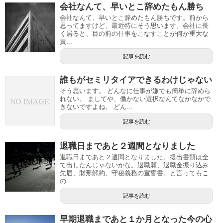
会社なんて、早いとこ辞めたもん勝ち
会社なんて、早いとこ辞めたもん勝ちです。前から
思ってますけど、最近特にそう思います。会社に長
く居ると、目の前の仕事をこなすことが何か重大な
責...
記事を読む
誰もがセミリタイアできるわけじゃない
そう思います。 どんなに仕事が嫌でも簡単に辞めら
れない。 ましてや、働かない選択なんてなかなかで
きないですよね。 どん...
記事を読む
退職日まであと２週間となりました
退職日まであと２週間となりました。提出書類は全
て出したんじゃないかな。退職願、退職金振り込み
先届、財形解約、守秘義務の宣誓書。と言ってもこ
の...
記事を読む
早期退職まであと１か月となった今の心