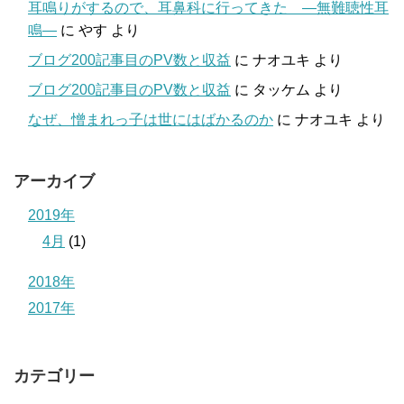
耳鳴りがするので、耳鼻科に行ってきた ―無難聴性耳
鳴―
に
やす
より
ブログ200記事目のPV数と収益
に
ナオユキ
より
ブログ200記事目のPV数と収益
に
タッケム
より
なぜ、憎まれっ子は世にはばかるのか
に
ナオユキ
より
アーカイブ
2019年
4月
(1)
2018年
2017年
カテゴリー