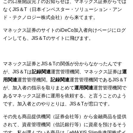
この口座開設完了のお知らせは、マネックス証券からでは
なくJIS＆T（日本インベスター・ソリューション・アン
ド・テクノロジー株式会社）から来てます。
マネックス証券のサイトのiDeCo加入者向けページにログ
インしても、JIS＆Tのサイトに飛びます。
マネックス証券とJIS＆Tの関係が分からなかったんです
が、JIS＆Tは
記録関連
運営管理機関、マネックス証券は
運
用関連
運営管理機関。
記録関連
運営管理機関であるJIS＆T
が、加入者の指示を取りまとめて
運用関連
運営管理機関で
あるマネックス証券に運用を依頼する、と言うことのよう
です。加入者とのやりとりは、JIS＆Tが窓口です。
その先も商品提供機関（証券会社等）から金融商品を提供
されて、資産管理機関（信託銀行等）に資産を預けるそう
です。私が選んでいる商品は「eMAXIS Slim先進国株式イ