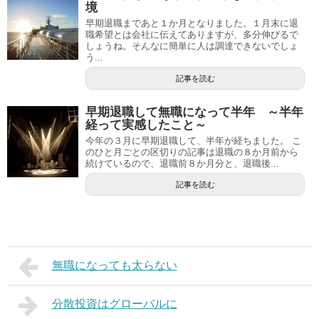
境
早期退職まであと１か月となりました。１月末に退
職希望とは会社に伝えてありますが、多分伸びるで
しょうね。そんなに簡単に人は調達できないでしょ
う...
記事を読む
早期退職して無職になって半年 ～半年
経って実感したこと～
今年の３月に早期退職して、半年が経ちました。 こ
のひと月ごとの区切りの記事は退職の８か月前から
続けているので、退職前８か月分と、退職後...
記事を読む
無職になっても太らない
分散投資はグローバルに