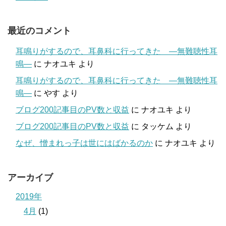
最近のコメント
耳鳴りがするので、耳鼻科に行ってきた ―無難聴性耳
鳴―
に
ナオユキ
より
耳鳴りがするので、耳鼻科に行ってきた ―無難聴性耳
鳴―
に
やす
より
ブログ200記事目のPV数と収益
に
ナオユキ
より
ブログ200記事目のPV数と収益
に
タッケム
より
なぜ、憎まれっ子は世にはばかるのか
に
ナオユキ
より
アーカイブ
2019年
4月
(1)