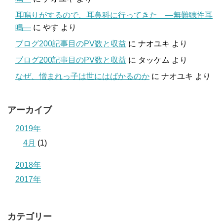
耳鳴りがするので、耳鼻科に行ってきた ―無難聴性耳
鳴―
に
やす
より
ブログ200記事目のPV数と収益
に
ナオユキ
より
ブログ200記事目のPV数と収益
に
タッケム
より
なぜ、憎まれっ子は世にはばかるのか
に
ナオユキ
より
アーカイブ
2019年
4月
(1)
2018年
2017年
カテゴリー