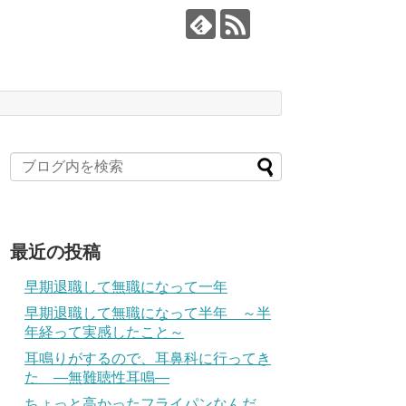
最近の投稿
早期退職して無職になって一年
早期退職して無職になって半年 ～半
年経って実感したこと～
耳鳴りがするので、耳鼻科に行ってき
た ―無難聴性耳鳴―
ちょっと高かったフライパンなんだ