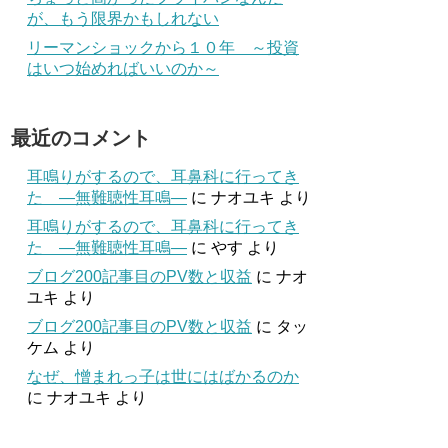
が、もう限界かもしれない
リーマンショックから１０年 ～投資
はいつ始めればいいのか～
最近のコメント
耳鳴りがするので、耳鼻科に行ってき
た ―無難聴性耳鳴―
に
ナオユキ
より
耳鳴りがするので、耳鼻科に行ってき
た ―無難聴性耳鳴―
に
やす
より
ブログ200記事目のPV数と収益
に
ナオ
ユキ
より
ブログ200記事目のPV数と収益
に
タッ
ケム
より
なぜ、憎まれっ子は世にはばかるのか
に
ナオユキ
より